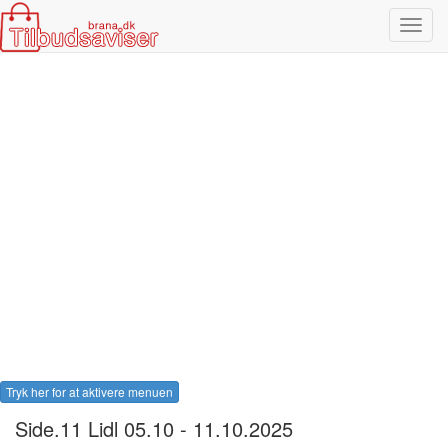
Toggl
navig
Tryk her for at aktivere menuen
Side.11 Lidl 05.10 - 11.10.2025