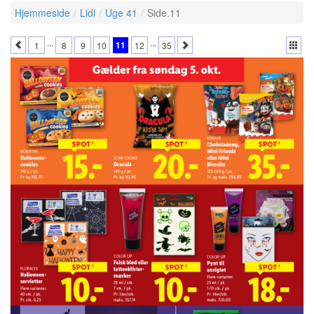
Hjemmeside
Lidl
Uge 41
Side.11
...
...
11
1
8
9
10
12
35