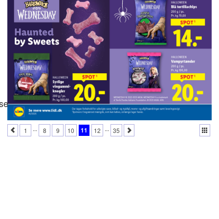
se
...
...
11
1
8
9
10
12
35