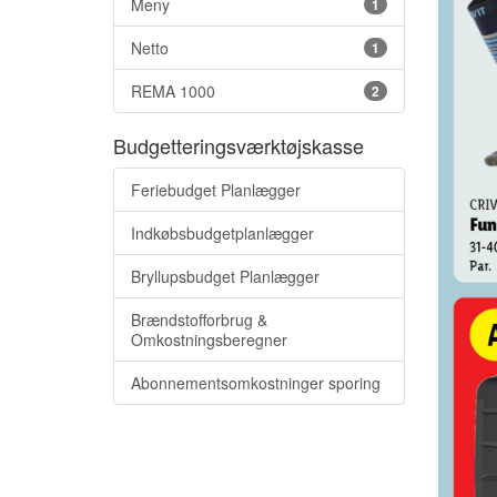
Meny
1
Netto
1
REMA 1000
2
Budgetteringsværktøjskasse
Feriebudget Planlægger
Indkøbsbudgetplanlægger
Bryllupsbudget Planlægger
Brændstofforbrug &
Omkostningsberegner
Abonnementsomkostninger sporing