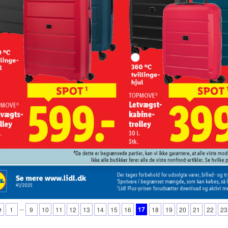
...
e
17
1
9
10
11
12
13
14
15
16
18
19
20
21
22
23