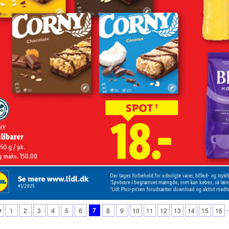
.
e
7
1
2
3
4
5
6
8
9
10
11
12
13
14
15
16