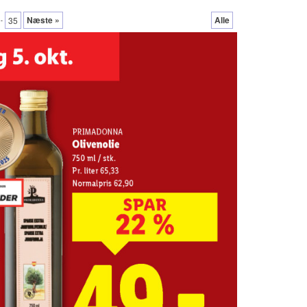
..
Næste »
Alle
35