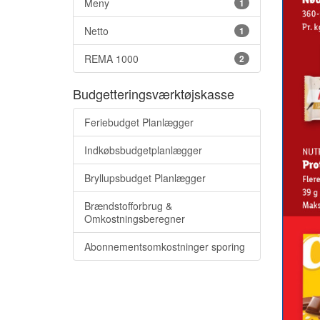
Meny
1
Netto
1
REMA 1000
2
Budgetteringsværktøjskasse
Feriebudget Planlægger
Indkøbsbudgetplanlægger
Bryllupsbudget Planlægger
Brændstofforbrug &
Omkostningsberegner
Abonnementsomkostninger sporing