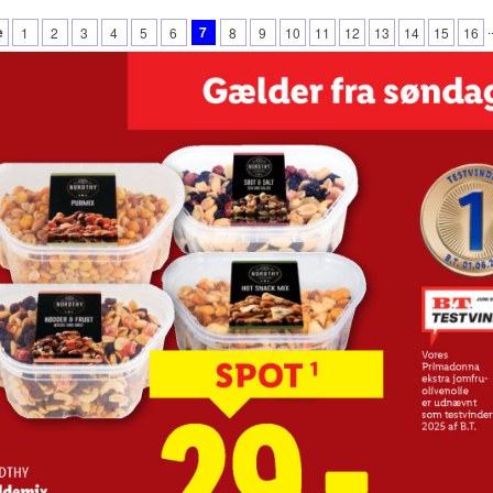
.
e
7
1
2
3
4
5
6
8
9
10
11
12
13
14
15
16