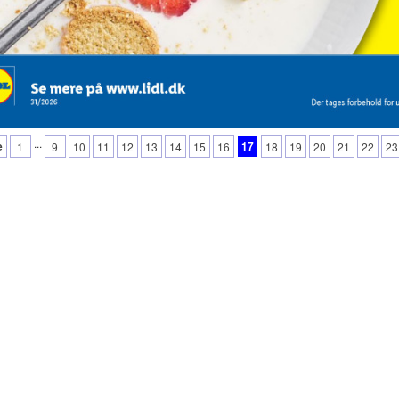
...
e
17
1
9
10
11
12
13
14
15
16
18
19
20
21
22
23