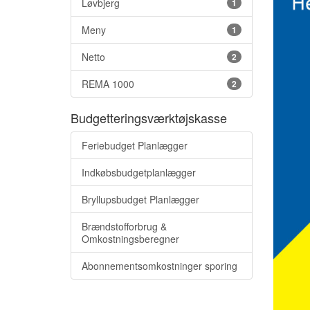
Løvbjerg
1
Meny
1
Netto
2
REMA 1000
2
Budgetteringsværktøjskasse
Feriebudget Planlægger
Indkøbsbudgetplanlægger
Bryllupsbudget Planlægger
Brændstofforbrug &
Omkostningsberegner
Abonnementsomkostninger sporing