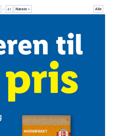
...
Næste »
Alle
41