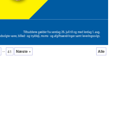
...
Næste »
Alle
41