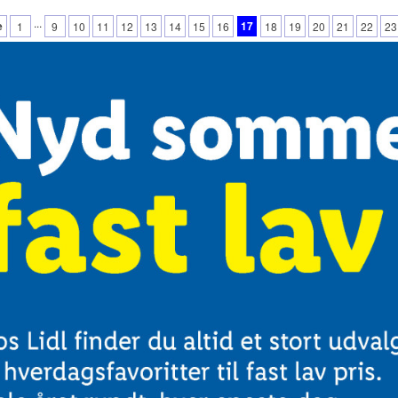
...
e
17
1
9
10
11
12
13
14
15
16
18
19
20
21
22
23