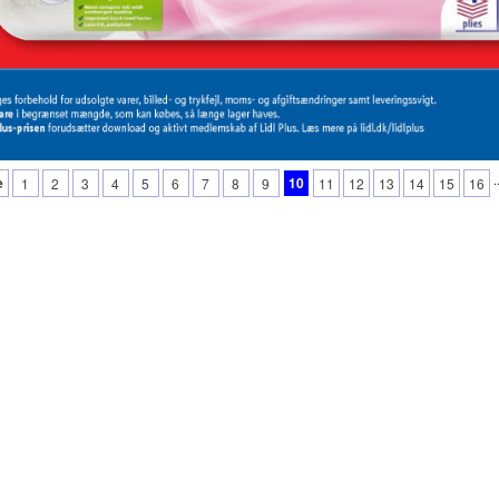
.
e
10
1
2
3
4
5
6
7
8
9
11
12
13
14
15
16