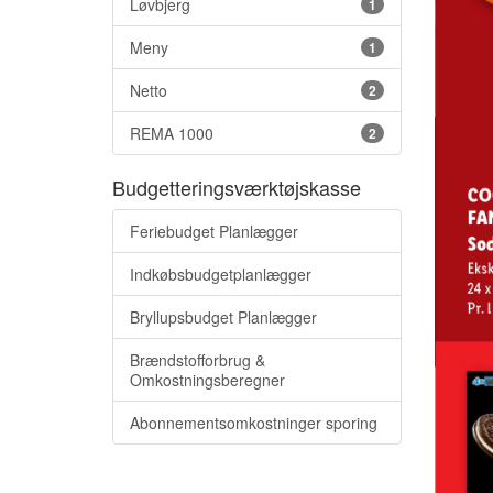
Løvbjerg
1
Meny
1
Netto
2
REMA 1000
2
Budgetteringsværktøjskasse
Feriebudget Planlægger
Indkøbsbudgetplanlægger
Bryllupsbudget Planlægger
Brændstofforbrug &
Omkostningsberegner
Abonnementsomkostninger sporing