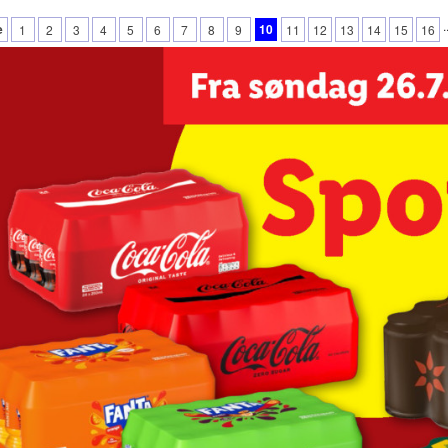
.
e
10
1
2
3
4
5
6
7
8
9
11
12
13
14
15
16