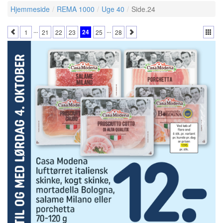
Hjemmeside
REMA 1000
Uge 40
Side.24
...
...
24
1
21
22
23
25
28