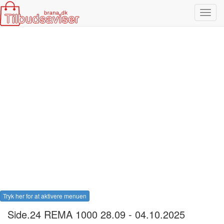
Toggl
navig
Tryk her for at aktivere menuen
Side.24 REMA 1000 28.09 - 04.10.2025