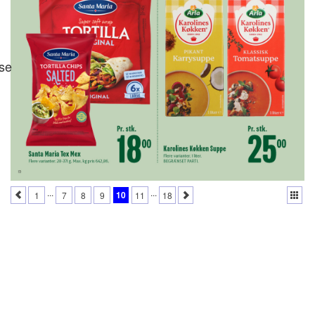
se
...
...
10
1
7
8
9
11
18