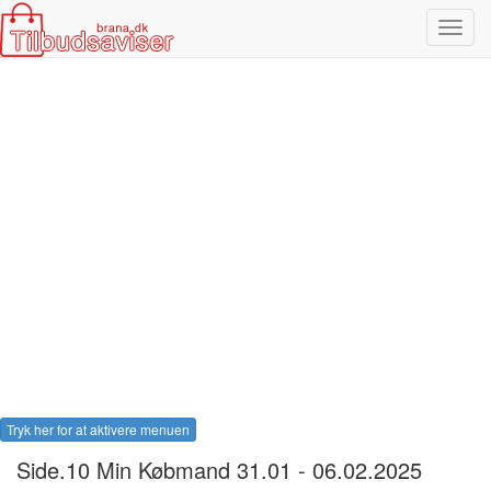
Toggl
navig
Tryk her for at aktivere menuen
Side.10 Min Købmand 31.01 - 06.02.2025