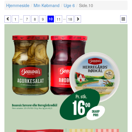
Hjemmeside
Min Købmand
Uge 6
Side.10
...
...
10
1
7
8
9
11
18