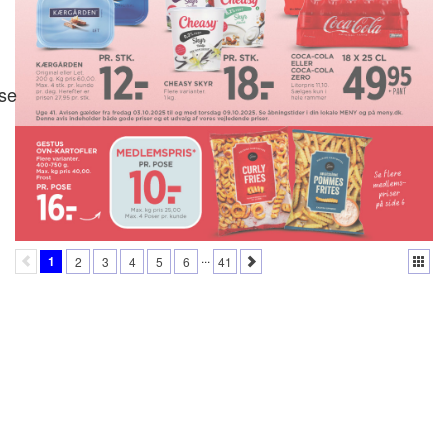
se
...
1
2
3
4
5
6
41