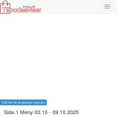
Toggl
navig
Tryk her for at aktivere menuen
Side.1 Meny 03.10 - 09.10.2025