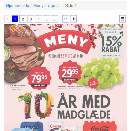
Hjemmeside
Meny
Uge 41
Side.1
...
1
2
3
4
5
6
41