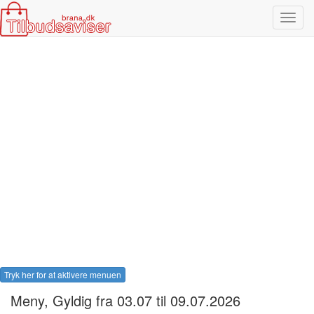
Toggl
navig
Tryk her for at aktivere menuen
Meny
, Gyldig fra 03.07 til 09.07.2026