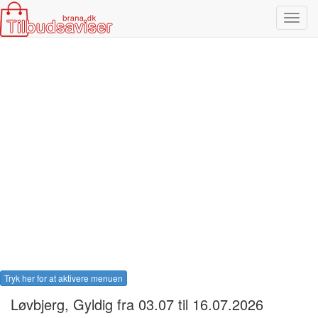
Toggl
navig
Tryk her for at aktivere menuen
Løvbjerg
, Gyldig fra 03.07 til 16.07.2026