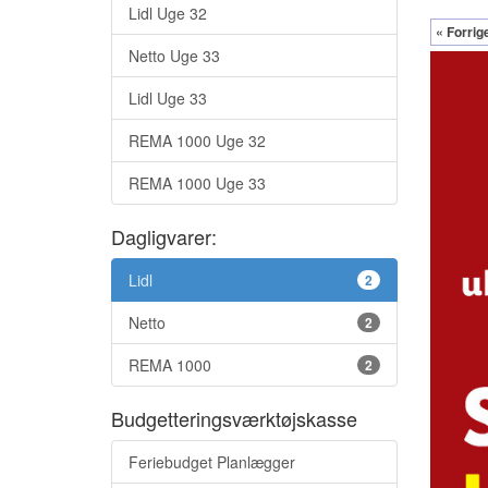
Lidl Uge 32
« Forrig
Netto Uge 33
Lidl Uge 33
REMA 1000 Uge 32
REMA 1000 Uge 33
Dagligvarer:
Lidl
2
Netto
2
REMA 1000
2
Budgetteringsværktøjskasse
Feriebudget Planlægger