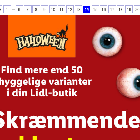
...
e
14
1
6
7
8
9
10
11
12
13
15
16
17
18
19
20