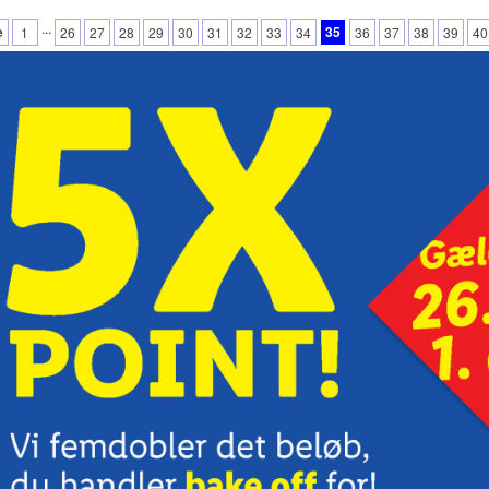
...
e
35
1
26
27
28
29
30
31
32
33
34
36
37
38
39
40