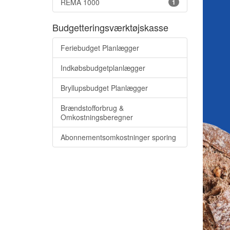
REMA 1000
1
Budgetteringsværktøjskasse
Feriebudget Planlægger
Indkøbsbudgetplanlægger
Bryllupsbudget Planlægger
Brændstofforbrug &
Omkostningsberegner
Abonnementsomkostninger sporing