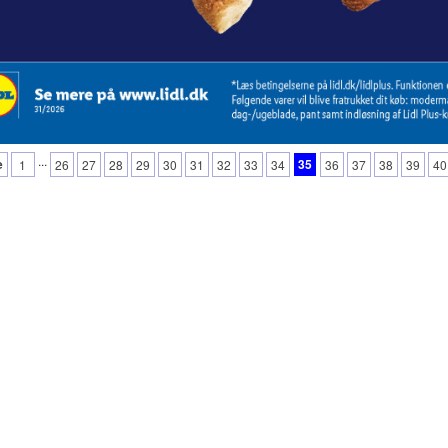
...
e
35
1
26
27
28
29
30
31
32
33
34
36
37
38
39
40