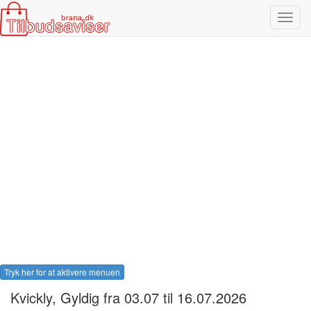
Toggl
navig
Tryk her for at aktivere menuen
Kvickly
, Gyldig fra 03.07 til 16.07.2026