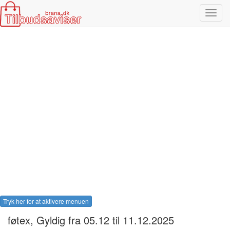
Toggl
navig
Tryk her for at aktivere menuen
føtex
, Gyldig fra 05.12 til 11.12.2025