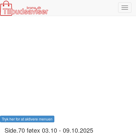
Toggl
navig
Tryk her for at aktivere menuen
Side.70 føtex 03.10 - 09.10.2025