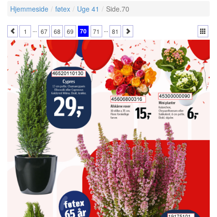
Hjemmeside
føtex
Uge 41
Side.70
...
...
70
1
67
68
69
71
81