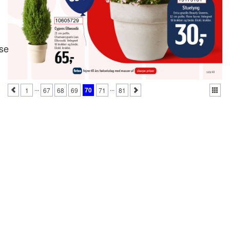
se
...
...
70
1
67
68
69
71
81