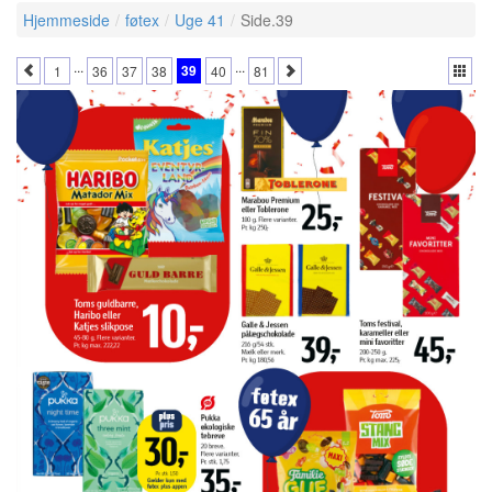
Hjemmeside
føtex
Uge 41
Side.39
...
...
39
1
36
37
38
40
81