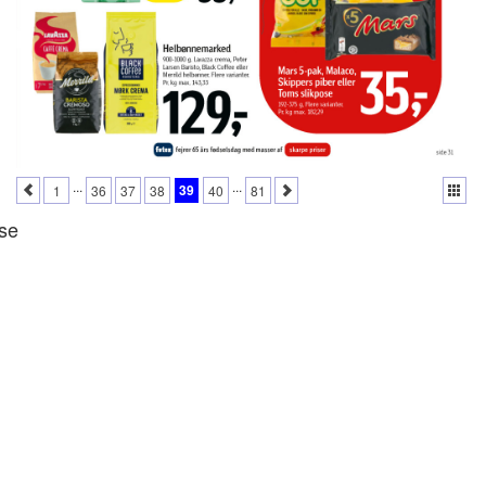
...
...
39
1
36
37
38
40
81
se