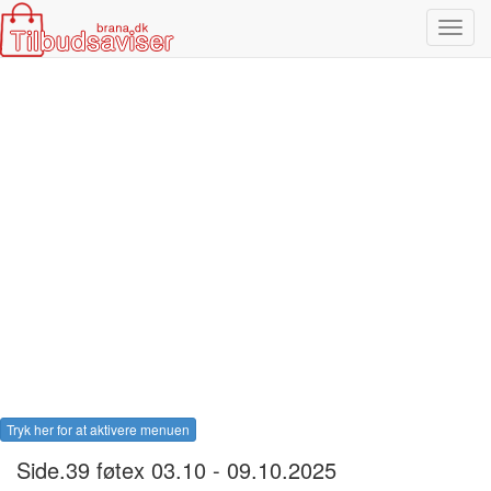
Toggl
navig
Tryk her for at aktivere menuen
Side.39 føtex 03.10 - 09.10.2025