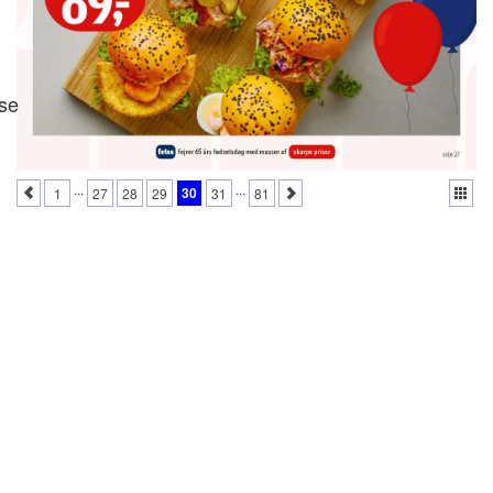
se
...
...
30
1
27
28
29
31
81