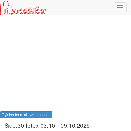
Toggl
navig
Tryk her for at aktivere menuen
Side.30 føtex 03.10 - 09.10.2025