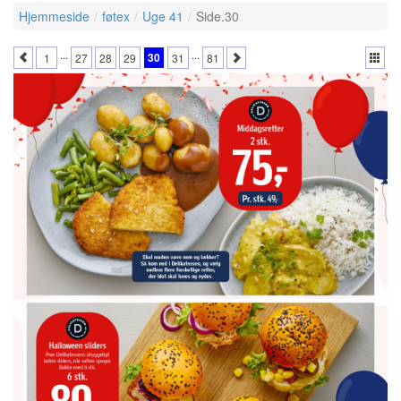
Hjemmeside
føtex
Uge 41
Side.30
...
...
30
1
27
28
29
31
81