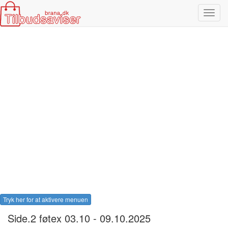
Toggl
navig
Tryk her for at aktivere menuen
Side.2 føtex 03.10 - 09.10.2025