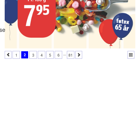
se
...
2
1
3
4
5
6
81