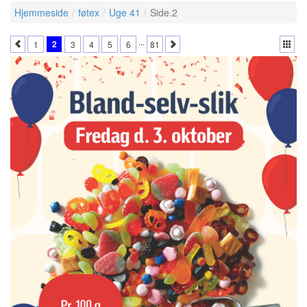
Hjemmeside
føtex
Uge 41
Side.2
...
2
1
3
4
5
6
81