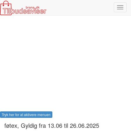
Toggl
navig
Tryk her for at aktivere menuen
føtex
, Gyldig fra 13.06 til 26.06.2025